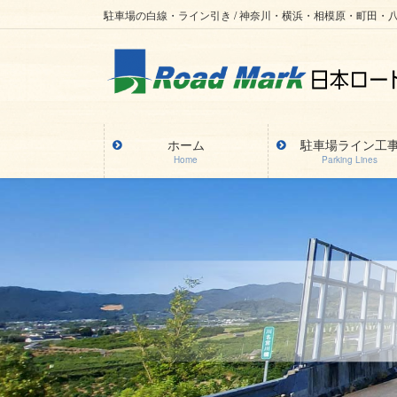
コ
ナ
駐車場の白線・ライン引き / 神奈川・横浜・相模原・町田・
ン
ビ
テ
ゲ
ン
ー
ツ
シ
に
ョ
ホーム
駐車場ライン工
Home
Parking Lines
移
ン
動
に
移
動